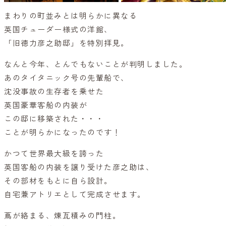
まわりの町並みとは明らかに異なる
英国チューダー様式の洋館、
「旧徳力彦之助邸」を特別拝見。
なんと今年、とんでもないことが判明しました。
あのタイタニック号の先輩船で、
沈没事故の生存者を乗せた
英国豪華客船の内装が
この邸に移築された・・・
ことが明らかになったのです！
かつて世界最大級を誇った
英国客船の内装を譲り受けた彦之助は、
その部材をもとに自ら設計。
自宅兼アトリエとして完成させます。
蔦が絡まる、煉瓦積みの門柱。