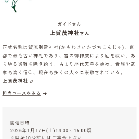
ガイドさん
上賀茂神社
さん
正式名称は賀茂別雷神社(かもわけいかづちじんじゃ)。京
都で最も古い神社であり、雷の御神威により厄を祓い、あ
らゆる災難を除き給う。古より歴代天皇を始め、貴族や武
家も篤く信仰、現在も多くの人々に崇敬されている。
上賀茂神社
担当コースをみる
開催日時
2026年1月17日(土)14:00～16:00頃
※開始10分前にはご集合下さい。