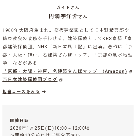
ガイドさん
円満字洋介
さん
1960年大阪府生まれ。修復建築家として旧本野精吾邸や
鴨東教会の改修を手掛ける。建築探偵としてKBS京都「京
都建築探偵団」NHK「新日本風土記」に出演。著作に「京
都・大阪・神戸、名建築さんぽマップ」「京都の風水地理
学」などがある。
「京都・大阪・神戸、名建築さんぽマップ」(Amazon)
西日本建築探偵団ブログ
担当コースをみる
開催日時
2026年1月25日(日)10:00～12:00頃
※開始10分前にはご集合下さい。