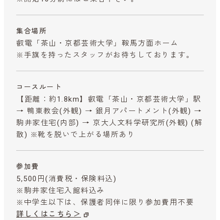
集合場所
叡電「茶山・京都芸術大学」鞍馬方面ホーム
※手旗を持ったスタッフがお待ちしております。
コースルート
【距離：約1.8km】叡電「茶山・京都芸術大学」駅
→ 鴨東教会(外観) → 銀月アパートメント(外観) →
駒井家住宅(内部) → 京大人文科学研究所(外観) (解
散) ※靴を脱いで上がる場所あり
参加費
5,500円
(消費税・保険料込)
※駒井家住宅入館料込み
※中学生以下は、保護者同伴に限り参加費用不要
詳しくはこちら＞