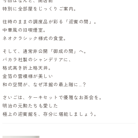
今回はなんと、開店前
特別に全部屋をじっくりご案内。
往時のままの調度品が彩る「迎賓の間」。
中華風の旧喫煙室。
ネオクラシック様式の食堂。
そして、通常非公開「御成の間」へ。
バカラ社製のシャンデリアに、
格式高き折上格天井。
金箔の雲模様が美しい
和の空間が、なぜ洋館の最上階に…？
さいごは、ケーキセットで優雅なお茶会を。
明治の元勲たちも愛した
極上の迎賓館を、存分に堪能しましょう。