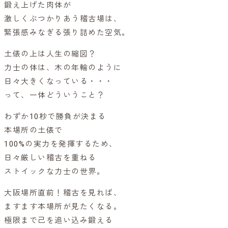
鍛え上げた肉体が
激しくぶつかりあう稽古場は、
緊張感みなぎる張り詰めた空気。
土俵の上は人生の縮図？
力士の体は、木の年輪のように
日々大きくなっている・・・
って、一体どういうこと？
わずか10秒で勝負が決まる
本場所の土俵で
100%の実力を発揮するため、
日々厳しい稽古を重ねる
ストイックな力士の世界。
大阪場所直前！稽古を見れば、
ますます本場所が見たくなる。
極限まで己を追い込み鍛える