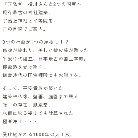
「匠弘堂」横川さんと2つの国宝へ。
現存最古の神社建築、
宇治上神社と平等院を
匠の目線でご案内。
3つの社殿が1つの屋根に！？
修復が終わり、美しい檜皮葺が甦った
平安時代建立、日本最古の国宝本殿。
寝殿造を受け継ぐ、
鎌倉時代の国宝拝殿にもお詣りを。
そして、平安貴族が築いた
建築や仏像、壁画、庭園まで残る
唯一の存在、鳳凰堂。
水面に映る姿までも計算された
極楽浄土・・・
受け継がれる1000年の大工技、