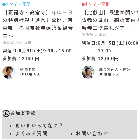
まいまい東京
まいまい京都
【正福寺・高倉寺】年に三日
【比叡山】最澄が開い
の特別拝観！通常非公開、東
仏教の母山、森の案内
京唯一の国宝社寺建築＆観音
暦寺三塔巡礼ツアー
滋賀県大津市
堂へ
東京都東村山市
開催日
8月15日(土)10:0
開催日
8月8日(土)9:30～15:00
17:00
参加費
12,000円
参加費
12,000円
建築史家
森の案内人・庭師
伏見唯さん
三浦豊さん
参加者登録
まいまいってなに？
よくある質問
お問い合わせ