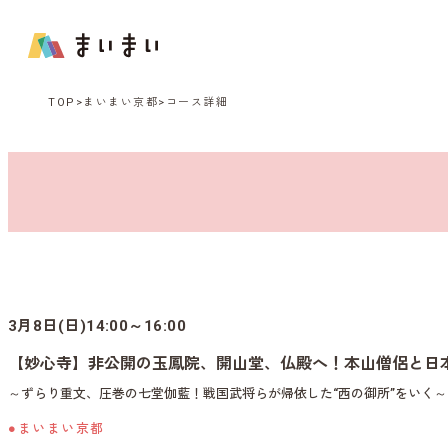
TOP
まいまい京都
コース詳細
3月8日(日)14:00～16:00
【妙心寺】非公開の玉鳳院、開山堂、仏殿へ！本山僧侶と日
～ずらり重文、圧巻の七堂伽藍！戦国武将らが帰依した“西の御所”をいく～
●まいまい京都