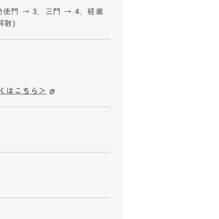
勅使門 → 3．三門 → 4．経蔵
解散)
くはこちら＞