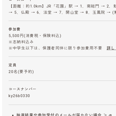
【距離：約1.0km】JR「花園」駅 → 1．南総門 → 2．
→ 5．仏殿 → 6．法堂 → 7．開山堂 → 8．玉鳳院 → (
参加費
5,500円
(消費税・保険料込)
※志納料込み
※中学生以下は、保護者同伴に限り参加費用不要
詳し
定員
20名(要予約)
コースナンバー
ky26b0330
抽選結果や参加受付のメールが届かない場合 ＞