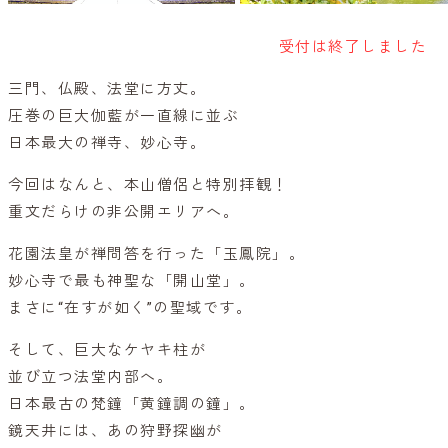
受付は終了しました
三門、仏殿、法堂に方丈。
圧巻の巨大伽藍が一直線に並ぶ
日本最大の禅寺、妙心寺。
今回はなんと、本山僧侶と特別拝観！
重文だらけの非公開エリアへ。
花園法皇が禅問答を行った「玉鳳院」。
妙心寺で最も神聖な「開山堂」。
まさに“在すが如く”の聖域です。
そして、巨大なケヤキ柱が
並び立つ法堂内部へ。
日本最古の梵鐘「黄鐘調の鐘」。
鏡天井には、あの狩野探幽が