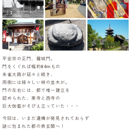
平安京の正門、羅城門。
門をくぐれば幅約84mもの
朱雀大路が延々と続き、
両側には緑々しい柳の並木が。
門の左右には、都で唯一建立を
認められた、東寺と西寺の
巨大伽藍がそびえ立っていた・・・
今回は、いまだ遺構が発見されておらず
謎に包まれた都の表玄関へ！