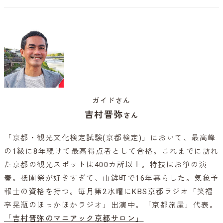
ガイドさん
吉村晋弥
さん
「京都・観光文化検定試験(京都検定)」において、最高峰
の1級に8年続けて最高得点者として合格。これまでに訪れ
た京都の観光スポットは400カ所以上。特技はお箏の演
奏。祇園祭が好きすぎて、山鉾町で16年暮らした。気象予
報士の資格を持つ。毎月第2水曜にKBS京都ラジオ「笑福
亭晃瓶のほっかほかラジオ」出演中。「京都旅屋」代表。
「吉村晋弥のマニアック京都サロン」