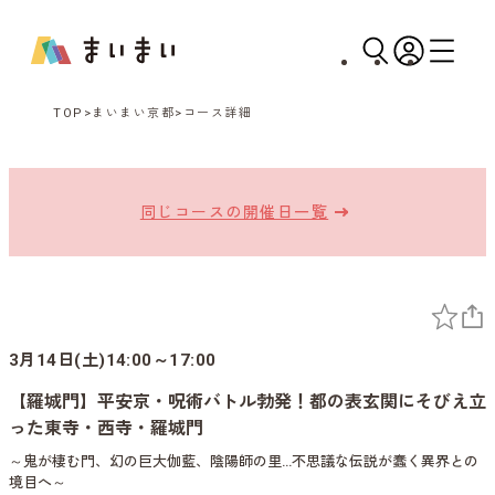
TOP
まいまい京都
コース詳細
同じコースの開催日一覧
3月14日(土)14:00～17:00
【羅城門】平安京・呪術バトル勃発！都の表玄関にそびえ立
った東寺・西寺・羅城門
～鬼が棲む門、幻の巨大伽藍、陰陽師の里…不思議な伝説が蠢く異界との
境目へ～