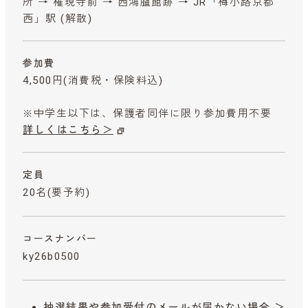
所 → 権現寺前 → 西鴻臚館跡 → JR「梅小路京都
西」駅 (解散)
参加費
4,500円
(消費税・保険料込)
※中学生以下は、保護者同伴に限り参加費用不要
詳しくはこちら＞
定員
20名(要予約)
コースナンバー
ky26b0500
抽選結果や参加受付のメールが届かない場合 ＞