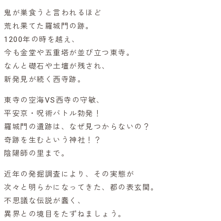
鬼が巣食うと言われるほど
荒れ果てた羅城門の跡。
1200年の時を越え、
今も金堂や五重塔が並び立つ東寺。
なんと礎石や土壇が残され、
新発見が続く西寺跡。
東寺の空海VS西寺の守敏、
平安京・呪術バトル勃発！
羅城門の遺跡は、なぜ見つからないの？
奇跡を生むという神社！？
陰陽師の里まで。
近年の発掘調査により、その実態が
次々と明らかになってきた、都の表玄関。
不思議な伝説が蠢く、
異界との境目をたずねましょう。