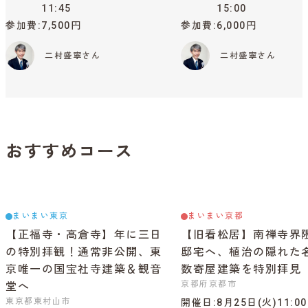
11:45
15:00
参加費
7,500円
参加費
6,000円
二村盛寧さん
二村盛寧さん
おすすめコース
まいまい東京
まいまい京都
【正福寺・高倉寺】年に三日
【旧看松居】南禅寺界
の特別拝観！通常非公開、東
邸宅へ、植治の隠れた
京唯一の国宝社寺建築＆観音
数寄屋建築を特別拝見
京都府京都市
堂へ
東京都東村山市
開催日
8月25日(火)11:0