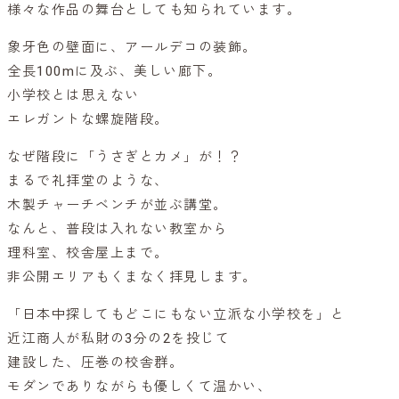
様々な作品の舞台としても知られています。
象牙色の壁面に、アールデコの装飾。
全長100mに及ぶ、美しい廊下。
小学校とは思えない
エレガントな螺旋階段。
なぜ階段に「うさぎとカメ」が！？
まるで礼拝堂のような、
木製チャーチベンチが並ぶ講堂。
なんと、普段は入れない教室から
理科室、校舎屋上まで。
非公開エリアもくまなく拝見します。
「日本中探してもどこにもない立派な小学校を」と
近江商人が私財の3分の2を投じて
建設した、圧巻の校舎群。
モダンでありながらも優しくて温かい、