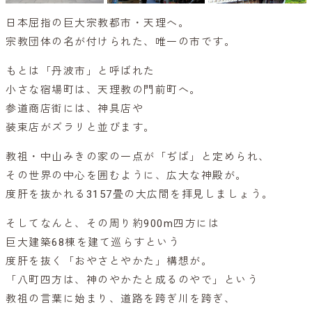
日本屈指の巨大宗教都市・天理へ。
宗教団体の名が付けられた、唯一の市です。
もとは「丹波市」と呼ばれた
小さな宿場町は、天理教の門前町へ。
参道商店街には、神具店や
装束店がズラリと並びます。
教祖・中山みきの家の一点が「ぢば」と定められ、
その世界の中心を囲むように、広大な神殿が。
度肝を抜かれる3157畳の大広間を拝見しましょう。
そしてなんと、その周り約900m四方には
巨大建築68棟を建て巡らすという
度肝を抜く「おやさとやかた」構想が。
「八町四方は、神のやかたと成るのやで」という
教祖の言葉に始まり、道路を跨ぎ川を跨ぎ、