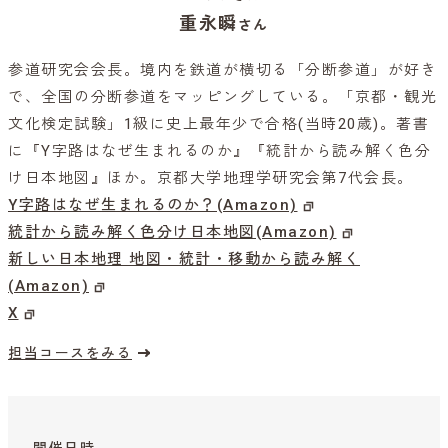
重永瞬
さん
参道研究会会長。境内を鉄道が横切る「分断参道」が好き
で、全国の分断参道をマッピングしている。「京都・観光
文化検定試験」1級に史上最年少で合格(当時20歳)。著書
に『Y字路はなぜ生まれるのか』『統計から読み解く色分
け日本地図』ほか。京都大学地理学研究会第7代会長。
Y字路はなぜ生まれるのか？(Amazon)
統計から読み解く色分け日本地図(Amazon)
新しい日本地理 地図・統計・移動から読み解く
(Amazon)
X
担当コースをみる
開催日時