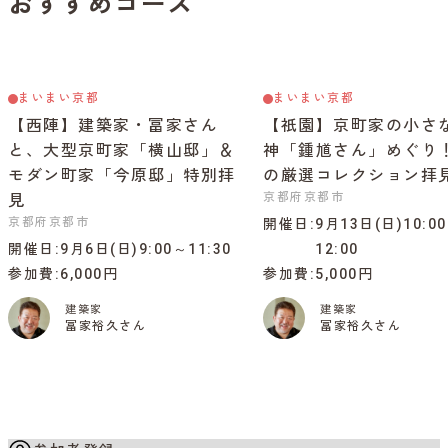
おすすめコース
まいまい京都
まいまい京都
【西陣】建築家・冨家さん
【祇園】京町家の小さ
と、大型京町家「横山邸」＆
神「鍾馗さん」めぐり
モダン町家「今原邸」特別拝
の厳選コレクション拝
京都府京都市
見
京都府京都市
開催日
9月13日(日)10:0
開催日
9月6日(日)9:00～11:30
12:00
参加費
6,000円
参加費
5,000円
建築家
建築家
冨家裕久さん
冨家裕久さん