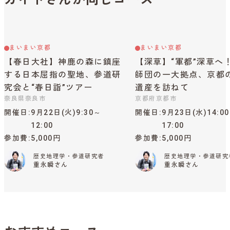
まいまい京都
まいまい京都
【春日大社】神鹿の森に鎮座
【深草】“軍都”深草へ
する日本屈指の聖地、参道研
師団の一大拠点、京都
究会と“春日詣”ツアー
遺産を訪ねて
奈良県奈良市
京都府京都市
開催日
9月22日(火)9:30～
開催日
9月23日(水)14:0
12:00
17:00
参加費
5,000円
参加費
5,000円
歴史地理学・参道研究者
歴史地理学・参道研究
重永瞬さん
重永瞬さん