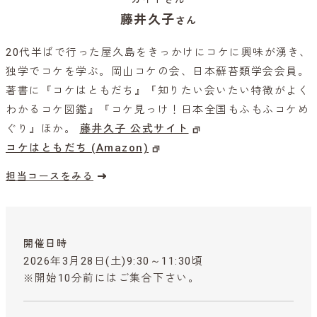
藤井久子
さん
20代半ばで行った屋久島をきっかけにコケに興味が湧き、
独学でコケを学ぶ。岡山コケの会、日本蘚苔類学会会員。
著書に『コケはともだち』『知りたい会いたい特徴がよく
わかるコケ図鑑』『コケ見っけ！日本全国もふもふコケめ
ぐり』ほか。
藤井久子 公式サイト
コケはともだち (Amazon)
担当コースをみる
開催日時
2026年3月28日(土)9:30～11:30頃
※開始10分前にはご集合下さい。