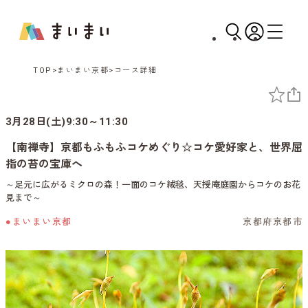
TOP
まいまい京都
コース詳細
3月28日(土)9:30～11:30
【南禅寺】京都もふもふコケめぐり☆コケ愛好家と、世界屈
指の苔の宝庫へ
～足元に広がるミクロの森！一面のコケ絨毯、天授庵庭園からコケのお花
見まで～
●まいまい京都
京都府京都市