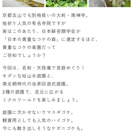
京都五山でも別格扱いの大刹・南禅寺。
指折り人気の有名寺院ですが
実はこのあたり、日本蘚苔類学会が
「日本の貴重なコケの森」に選定するほど、
貴重なコケの楽園だって
ご存知でしょうか？
今回は、名刹・天授庵で苔庭めぐり！
モダンな枯山水庭園と、
南北朝時代の池泉回遊式庭園。
2種の庭園で、足元に広がる
ミクロワールドを楽しみましょう。
庭園に欠かせないウマスギゴケ。
観賞用としても人気のハイゴケ。
今にも動き出しそうなケゼニゴケも。