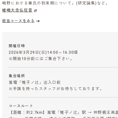
峨野における秦氏の到来期について」(研究論集)など。
嵯峨大念仏狂言
担当コースをみる
開催日時
2026年3月29日(日)14:00～16:30頃
※開始10分前にはご集合下さい。
集合場所
嵐電「帷子ノ辻」出入口前
※手旗を持ったスタッフがお待ちしております。
コースルート
【距離：約2.7km】嵐電「帷子ノ辻」駅 → 仲野親王高畠