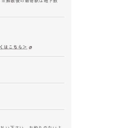
散) ※解散後の最寄駅は地下鉄
くはこちら＞
お支払い下さい。お釣りのないよ