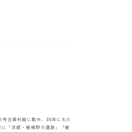
市考古資料館に勤め、35年にわた
著に「京都・嵯峨野の遺跡」「嵯