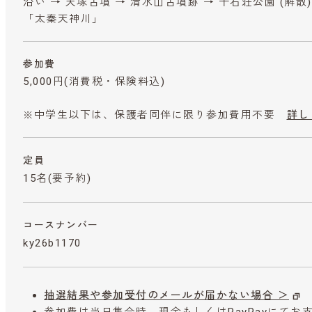
沿い → 天塚古墳 → 清水山古墳跡 → 千石荘公園 (解
「太秦天神川」
参加費
5,000円
(消費税・保険料込)
※中学生以下は、保護者同伴に限り参加費用不要
詳し
定員
15名(要予約)
コースナンバー
ky26b1170
抽選結果や参加受付のメールが届かない場合 ＞
参加費は当日集合時、現金もしくはPayPayにて