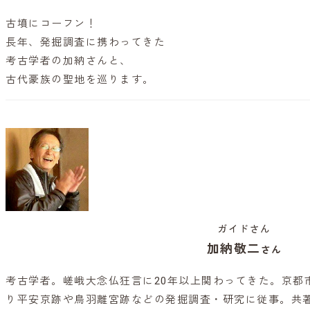
古墳にコーフン！
長年、発掘調査に携わってきた
考古学者の加納さんと、
古代豪族の聖地を巡ります。
ガイドさん
加納敬二
さん
考古学者。嵯峨大念仏狂言に20年以上関わってきた。京都
り平安京跡や鳥羽離宮跡などの発掘調査・研究に従事。共