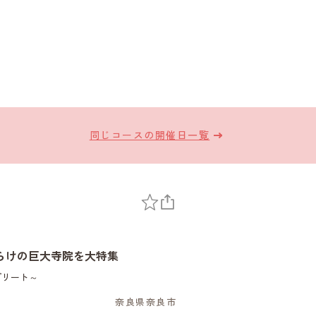
同じコースの開催日一覧
らけの巨大寺院を大特集
プリート～
奈良県奈良市