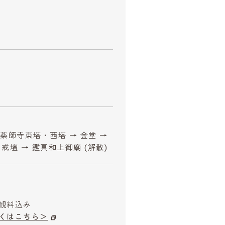
 薬師寺東塔・西塔 → 金堂 →
 戒壇 → 鑑真和上御廟 (解散)
観料込み
くはこちら＞