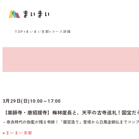
TOP
まいまい京都
コース詳細
3月29日(日)10:00～17:00
【薬師寺・唐招提寺】梅林崖長と、天平の古寺巡礼！国宝だ
～奈良時代の伽藍が残る奇跡！「龍宮造り」堂塔から白鳳金銅仏までコン
●まいまい京都