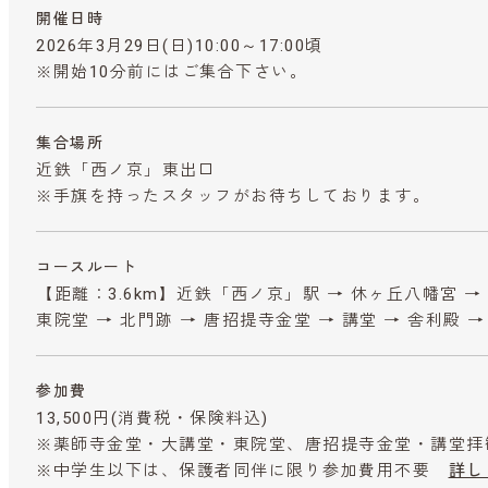
開催日時
2026年3月29日(日)10:00～17:00頃
※開始10分前にはご集合下さい。
集合場所
近鉄「西ノ京」東出口
※手旗を持ったスタッフがお待ちしております。
コースルート
【距離：3.6km】近鉄「西ノ京」駅 → 休ヶ丘八幡宮 →
東院堂 → 北門跡 → 唐招提寺金堂 → 講堂 → 舎利殿 →
参加費
13,500円
(消費税・保険料込)
※薬師寺金堂・大講堂・東院堂、唐招提寺金堂・講堂拝
※中学生以下は、保護者同伴に限り参加費用不要
詳し