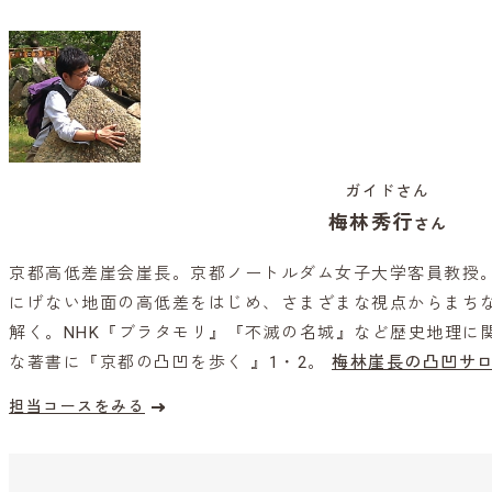
ガイドさん
梅林秀行
さん
京都高低差崖会崖長。京都ノートルダム女子大学客員教授
にげない地面の高低差をはじめ、さまざまな視点からまち
解く。NHK『ブラタモリ』『不滅の名城』など歴史地理に
な著書に『京都の凸凹を歩く 』1・2。
梅林崖長の凸凹サロ
担当コースをみる