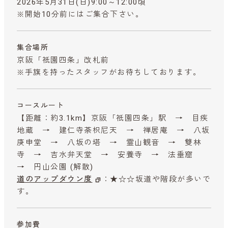
2026年5月31日(日)9:00～12:00頃
※開始10分前にはご集合下さい。
集合場所
京阪「祇園四条」改札前
※手旗を持ったスタッフがお待ちしております。
コースルート
【距離：約3.1km】京阪「祇園四条」駅 → 目疾
地蔵 → 建仁寺荼枳尼天 → 禅居庵 → 八坂
庚申堂 → 八坂の塔 → 霊山観音 → 雙林
寺 → 吉水弁天堂 → 安養寺 → 法垂窟
→ 円山公園 (解散)
道のアップダウン度
：★☆☆坂道や階段が多いで
す。
参加費