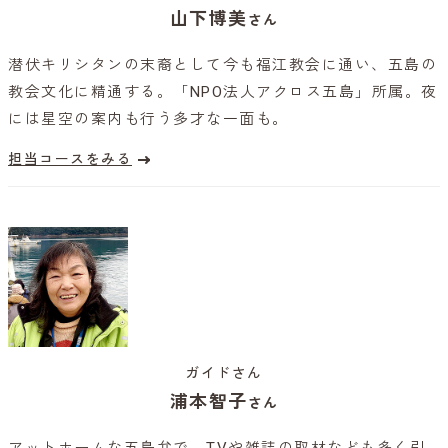
山下博美
さん
潜伏キリシタンの末裔として今も福江教会に通い、五島の
教会文化に精通する。「NPO法人アクロス五島」所属。夜
には星空の案内も行う多才な一面も。
担当コースをみる
ガイドさん
浦本智子
さん