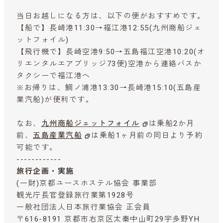
当日お越しになる方は、以下の便がおすすめです。
【船で】長崎港11:30→福江港12:55(九州商船ジェ
ットフォイル)
【飛行機で】長崎空港9:50→五島福江空港10:20(オ
リエンタルエアブリッジ73便)空港から連絡バスか
タクシーで福江港へ
※お帰りは、鯛ノ浦港13:30→長崎港15:10(五島産
業汽船)が便利です。
なお、
九州商船ジェットフォイル
は乗船2か月
前、
五島産業汽船
は乗船1ヶ月前の同日より予約
可能です。
------------
旅行企画・実施
(一財)京都ユースホステル協会 事業部
観光庁長官登録旅行業第1928号
一般社団法人日本旅行業協会 正会員
〒616-8191 京都市右京区太秦中山町29宇多野YH