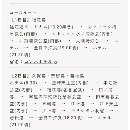
コースルート
【1日目】
福江島
福江港ターミナル(13:20集合) → カトリック楠
原教会(内部) → カトリック水ノ浦教会(内部)
→ 井持浦教会堂(内部) → 大瀬埼灯台 → ホ
テル → 全員で夕食(19:00頃) → ホテル
(21:30頃)
宿泊：
コンネホテル
【2日目】
久賀島・奈留島・若松島
ホテル(8:30) → 堂崎天主堂(内部) → 半泊教
会堂(内部) → 福江港(各自昼食) → 田ノ浦
港 → 牢屋の窄殉教記念教会堂 → 旧五輪教会
堂(内部) → 五輪港 → 江上港 → 江上天主
堂(内部) → 江上港 → キリシタン洞窟 →
若松港 → 全員で夕食(18:30頃) → ホテル
(21:00頃)