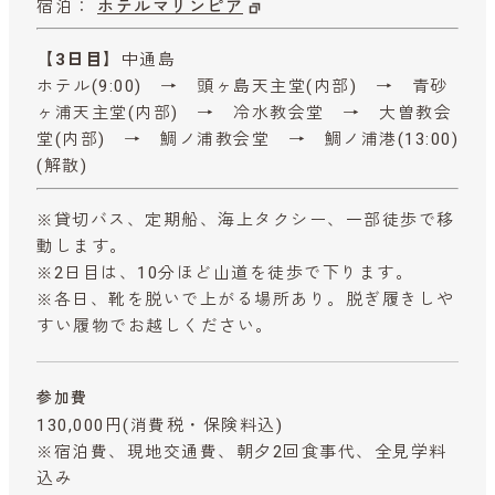
宿泊：
ホテルマリンピア
【3日目】
中通島
ホテル(9:00) → 頭ヶ島天主堂(内部) → 青砂
ヶ浦天主堂(内部) → 冷水教会堂 → 大曽教会
堂(内部) → 鯛ノ浦教会堂 → 鯛ノ浦港(13:00)
(解散)
※貸切バス、定期船、海上タクシー、一部徒歩で移
動します。
※2日目は、10分ほど山道を徒歩で下ります。
※各日、靴を脱いで上がる場所あり。脱ぎ履きしや
すい履物でお越しください。
参加費
130,000円
(消費税・保険料込)
※宿泊費、現地交通費、朝夕2回食事代、全見学料
込み