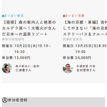
まいまい東京
まいまい京都
【箱根】森の案内人と絶景の
【海の京都・東編】吉
カルデラ湖へ！大噴火が生ん
してやまない「海の京
だ日本一の温泉リゾート
ステリーバス＆クルー
神奈川県箱根町
京都府宮津市
開催日
10月22日(木)10:10～
開催日
10月25日(日)8:3
16:30
19:00
参加費
13,000円
参加費
24,000円
森の案内人・庭師
京都旅屋 代表
三浦豊さん
吉村晋弥さん
参加者登録