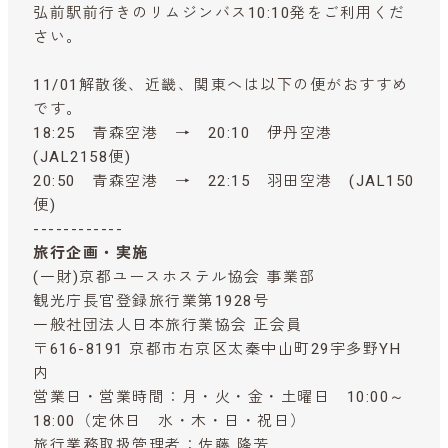
弘前駅前行きのリムジンバス10:10発をご利用くだ
さい。
11/01解散後、近畿、関東へは以下の便がおすすめ
です。
18:25 青森空港 → 20:10 伊丹空港
(JAL2158便)
20:50 青森空港 → 22:15 羽田空港 (JAL150
便)
------------
旅行企画・実施
(一財)京都ユースホステル協会 事業部
観光庁長官登録旅行業第1928号
一般社団法人日本旅行業協会 正会員
〒616-8191 京都市右京区太秦中山町29宇多野YH
内
営業日・営業時間：月・火・金・土曜日 10:00～
18:00（定休日 水・木・日・祝日）
旅行業務取扱管理者：佐藤 隆芳