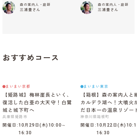
森の案内人・庭師
森の案内人・庭師
三浦豊さん
三浦豊さん
おすすめコース
まいまい京都
まいまい東京
【姫路城】梅林崖長といく、
【箱根】森の案内人と
復活した白亜の大天守！白鷺
カルデラ湖へ！大噴火
城と城下町へ
だ日本一の温泉リゾー
兵庫県姫路市
神奈川県箱根町
開催日
10月29日(木)10:00～
開催日
10月22日(木)10:
16:30
16:30