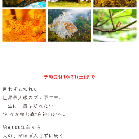
参加予約はこちらから
予約受付
10/31(土)まで
言わずと知れた
世界最大級のブナ原生林、
一生に一度は訪れたい
“神々が棲む森”白神山地へ。
約8,000年前から
人の手がほぼ入らずに続く