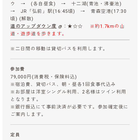
ウ → (各自昼食) → 十二湖(青池・沸壷池)
→ JR「弘前」駅(16:45頃) → 青森空港(17:30
頃) (解散)
道のアップダウン度
：★☆☆
※約1.7kmの山
道・遊歩道を歩きます。
※二日間の移動は貸切バスを利用します。
参加費
79,000円
(消費税・保険料込)
※宿泊費、貸切バス、朝・昼各1回食事代込み
※お部屋は洋室シングル利用、2名様はツイン利用
となります。
※銀行振込にて事前決済が必要です。参加確定後に
ご案内します。
定員