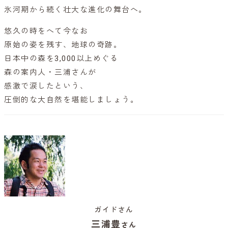
氷河期から続く壮大な進化の舞台へ。
悠久の時をへて今なお
原始の姿を残す、地球の奇跡。
日本中の森を3,000以上めぐる
森の案内人・三浦さんが
感激で涙したという、
圧倒的な大自然を堪能しましょう。
ガイドさん
三浦豊
さん