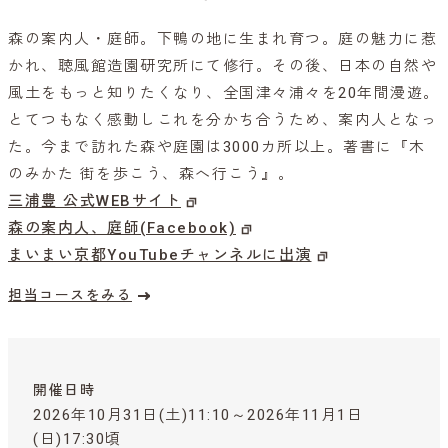
森の案内人・庭師。下鴨の地に生まれ育つ。庭の魅力に惹
かれ、聴風館造園研究所にて修行。その後、日本の自然や
風土をもっと知りたくなり、全国津々浦々を20年間漫遊。
とてつもなく感動しこれを分かち合うため、案内人となっ
た。今まで訪れた森や庭園は3000カ所以上。著書に『木
のみかた 街を歩こう、森へ行こう』。
三浦豊 公式WEBサイト
森の案内人、庭師(Facebook)
まいまい京都YouTubeチャンネルに出演
担当コースをみる
開催日時
2026年10月31日(土)11:10～2026年11月1日
(日)17:30頃