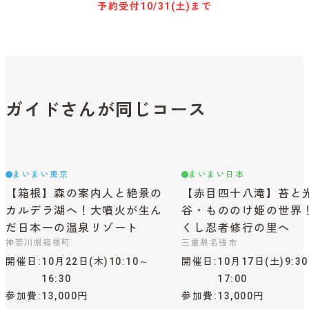
予約受付
10/31(土)まで
ガイドさんが同じコース
まいまい東京
まいまい日本
【箱根】森の案内人と絶景の
【赤目四十八滝】苔と
カルデラ湖へ！大噴火が生ん
谷・もののけ姫の世界
だ日本一の温泉リゾート
くし忍者修行の里へ
神奈川県箱根町
三重県名張市
開催日
10月22日(木)10:10～
開催日
10月17日(土)9:3
16:30
17:00
参加費
13,000円
参加費
13,000円