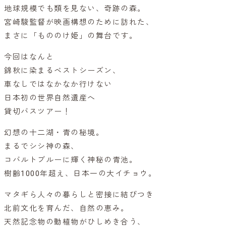
地球規模でも類を見ない、奇跡の森。
宮崎駿監督が映画構想のために訪れた、
まさに「もののけ姫」の舞台です。
今回はなんと
錦秋に染まるベストシーズン、
車なしではなかなか行けない
日本初の世界自然遺産へ
貸切バスツアー！
幻想の十二湖・青の秘境。
まるでシシ神の森、
コバルトブルーに輝く神秘の青池。
樹齢1000年超え、日本一の大イチョウ。
マタギら人々の暮らしと密接に結びつき
北前文化を育んだ、自然の恵み。
天然記念物の動植物がひしめき合う、