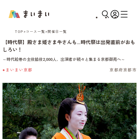
TOP
コース一覧
開催日一覧
【時代祭】殿さま姫さま牛さんも…時代祭は出発直前がおも
しろい！
～時代絵巻の主役脇役2,000人、出演者が続々と集まる京都御苑へ～
●まいまい京都
京都府京都市