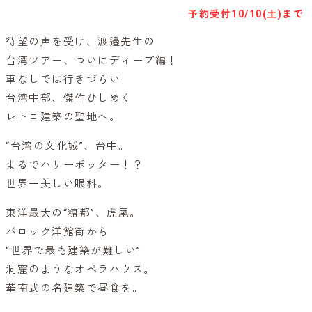
予約受付
10/10(土)まで
待望の声を受け、渡邉先生の
台湾ツアー、ついにディープ編！
車なしでは行きづらい
台湾中部、傑作ひしめく
レトロ建築の聖地へ。
“台湾の文化城”、台中。
まるでハリーポッター！？
世界一美しい眼科。
東洋最大の“糖都”、虎尾。
バロック洋館街から
“世界で最も建築が難しい”
洞窟のようなオペラハウス。
華南式の名建築で昼食を。