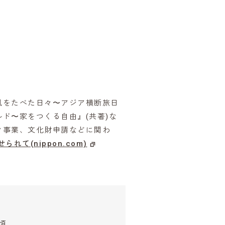
風をたべた日々〜アジア横断旅日
ド〜家をつくる自由』(共著)な
ク事業、文化財申請などに関わ
て(nippon.com)
0頃