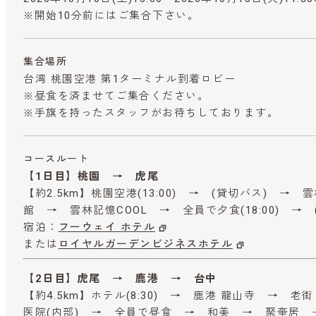
※開始10分前にはご集合下さい。
集合場所
台湾 桃園空港 第1ターミナル到着ロビー
※昼食を済ませてご集合ください。
※手旗を持ったスタッフがお待ちしております。
コースルート
【1日目】桃園 → 虎尾
【約2.5km】桃園空港(13:00) → (貸切バス) →
館 → 雲林記憶COOL → 全員で夕食(18:00) → 
宿泊：
フーウェイ ホテル
または
ロイヤルガーデンビジネスホテル
【2日目】虎尾 → 鹿港 → 台中
【約4.5km】ホテル(8:30) → 鹿港 龍山寺 → 
医院(内部) → 全員で昼食 → 和美 → 聚奎居