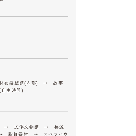
 雲林布袋戯館(内部) → 故事
(自由時間)
老街 → 民俗文物館 → 長源
 → 彩虹眷村 → オペラハウ