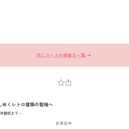
同じコースの開催日一覧
しめくレトロ建築の聖地へ
ク洋館街まで～
台湾台中