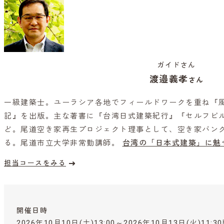
ガイドさん
渡邉義孝
さん
一級建築士。ユーラシア各地でフィールドワークを重ね『
記』を出版。主な著書に『台湾日式建築紀行』『セルフビル
ど。尾道空き家再生プロジェクト理事として、空き家バン
る。尾道市立大学非常勤講師。
台湾の「日本式建築」に魅せられ
担当コースをみる
開催日時
2026年10月10日(土)13:00～2026年10月13日(火)11:3