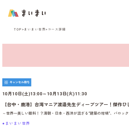
TOP
まいまい世界
コース詳細
10月10日(土)13:00～10月13日(火)11:30
【台中・鹿港】台湾マニア渡邉先生ディープツアー！傑作ひ
～世界一美しい眼科！？清朝・日本・西洋が混ざる“建築の坩堝”、バロッ
●まいまい世界