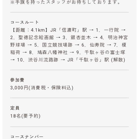
※手旗を持ったスタッフがお待ちしております。
コースルート
【距離：4.1km】JR「信濃町」駅 → 1．一行院 →
2．聖徳記念絵画館 → 3．銀杏並木 → 4．明治神宮
野球場 → 5．国立競技場跡 → 6．仙寿院 → 7．榎
稲荷 → 8．鳩森八幡神社 → 9．千駄ヶ谷の富士塚
→ 10．渋谷川流路跡 → JR「千駄ヶ谷」駅 (解散)
参加費
3,000円
(消費税・保険料込)
定員
18名(要予約)
コースナンバー