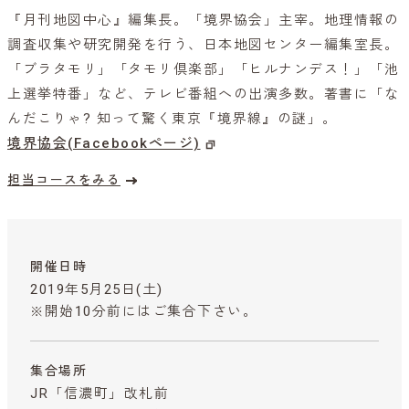
『月刊地図中心』編集長。「境界協会」主宰。地理情報の
調査収集や研究開発を行う、日本地図センター編集室長。
「ブラタモリ」「タモリ倶楽部」「ヒルナンデス！」「池
上選挙特番」など、テレビ番組への出演多数。著書に「な
んだこりゃ? 知って驚く東京『境界線』の謎」。
境界協会(Facebookページ)
担当コースをみる
開催日時
2019年5月25日(土)
※開始10分前にはご集合下さい。
集合場所
JR「信濃町」改札前