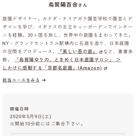
烏賀陽百合
さん
庭園デザイナー。カナダ・ナイアガラ園芸学校で園芸とデ
ザインを学び、イギリスの王立キューガーデンでインター
ンを経験。30ヶ国を旅し、世界中の庭園をまわってきた。
NY・グランドセントラル駅構内に石庭を造り、日本庭園
の空間をプロデュース。
『美しい苔の庭』
など、著書多
数。
「烏賀陽ゆりの、ときめく日本庭園サロン」 ＞
しかけに感動する「京都名庭園」(Amazon)
担当コースをみる
開催日時
2020年5月9日(土)
※開始10分前にはご集合下さい。