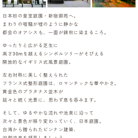
日本初の皇室庭園・新宿御苑へ。
まわりの喧騒が嘘のように静かな
都会のオアシスも、一面が錦秋に染まるころ。
ゆったりと広がる芝生に
高さ30mを越えるシンボルツリーがそびえる
開放的なイギリス式風景庭園。
左右対称に美しく整えられた
フランス式整形庭園は、ロマンチックな華やかさ。
黄金色のプラタナス並木が
延々と続く光景に、思わず息を呑みます。
そして、ゆるやかな流れや池泉に沿って
次々と景色が移り変わっていく、日本庭園。
台湾から贈られたビンナン建築、
旧御涼亭を拝見しましょう。