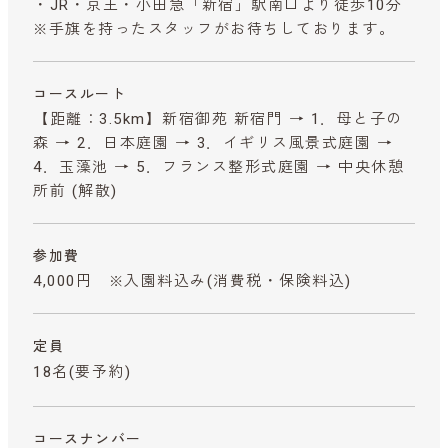
・JR・京王・小田急「新宿」駅南口より徒歩10分
※手旗を持ったスタッフがお待ちしております。
コースルート
【距離：3.5km】新宿御苑 新宿門 → 1．母と子の
森 → 2．日本庭園 → 3．イギリス風景式庭園 →
4．玉藻池 → 5．フランス整形式庭園 → 中央休憩
所前 (解散)
参加費
4,000円 ※入園料込み
(消費税・保険料込)
定員
18名(要予約)
コースナンバー