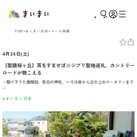
TOP
まいまい日本
コース詳細
4月24日(土)
【聖蹟桜ヶ丘】耳をすませば☆ジブリ聖地巡礼、カントリー
ロードが聴こえる
～駆け下りた激階段、告白の神社、いろは坂から丘の上のロータリーまで
～
●まいまい日本