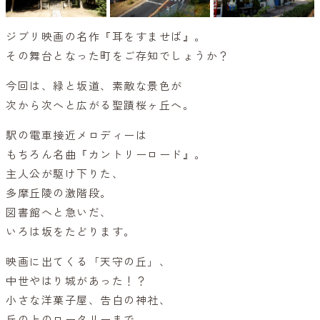
ジブリ映画の名作『耳をすませば』。
その舞台となった町をご存知でしょうか？
今回は、緑と坂道、素敵な景色が
次から次へと広がる聖蹟桜ヶ丘へ。
駅の電車接近メロディーは
もちろん名曲『カントリーロード』。
主人公が駆け下りた、
多摩丘陵の激階段。
図書館へと急いだ、
いろは坂をたどります。
映画に出てくる「天守の丘」、
中世やはり城があった！？
小さな洋菓子屋、告白の神社、
丘の上のロータリーまで。