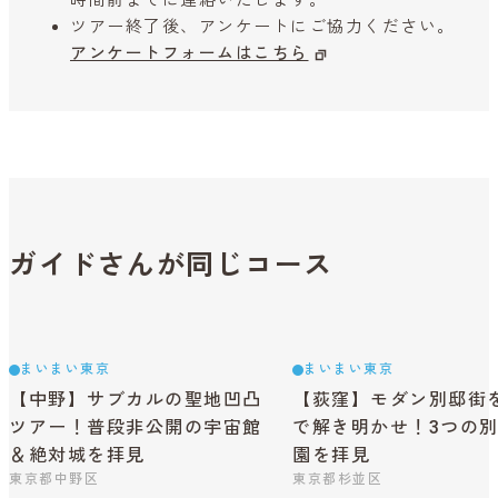
時間前までに連絡いたします。
ツアー終了後、アンケートにご協力ください。
アンケートフォームはこちら
ガイドさんが同じコース
まいまい東京
まいまい東京
【中野】サブカルの聖地凹凸
【荻窪】モダン別邸街
ツアー！普段非公開の宇宙館
で解き明かせ！3つの
＆絶対城を拝見
園を拝見
東京都中野区
東京都杉並区