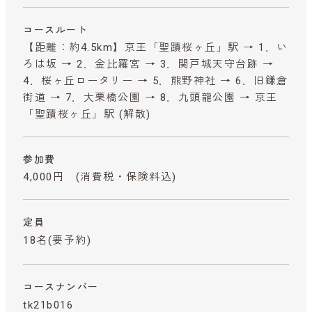
コースルート
【距離：約4.5km】京王「聖蹟桜ヶ丘」駅 → 1．い
ろは坂 → 2．金比羅宮 → 3．関戸城天守台跡 →
4．桜ヶ丘ロータリー → 5．熊野神社 → 6．旧鎌倉
街道 → 7．大栗橋公園 → 8．九頭龍公園 → 京王
「聖蹟桜ヶ丘」駅 (解散)
参加費
4,000円
(消費税・保険料込)
定員
18名(要予約)
コースナンバー
tk21b016