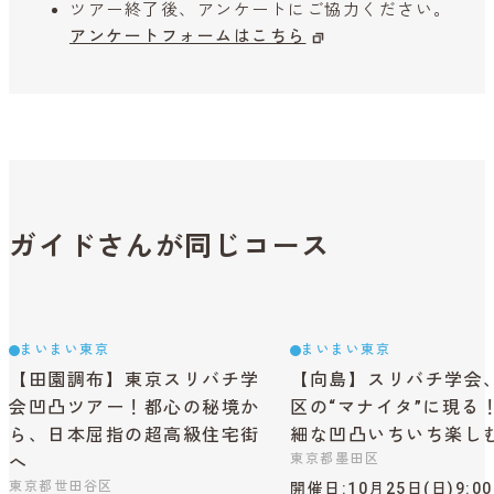
ツアー終了後、アンケートにご協力ください。
アンケートフォームはこちら
ガイドさんが同じコース
まいまい東京
まいまい東京
【田園調布】東京スリバチ学
【向島】スリバチ学会
会凹凸ツアー！都心の秘境か
区の“マナイタ”に現る
ら、日本屈指の超高級住宅街
細な凹凸いちいち楽し
東京都墨田区
へ
東京都世田谷区
開催日
10月25日(日)9:0