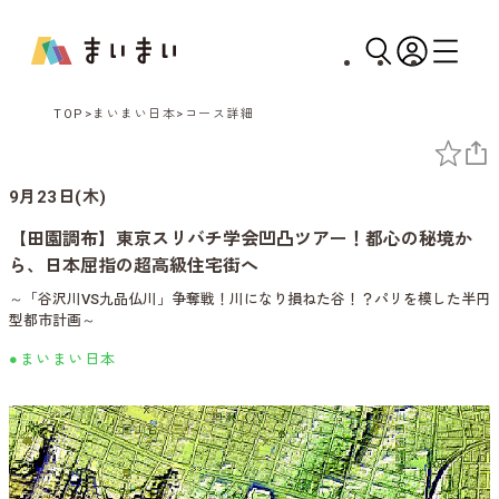
TOP
まいまい日本
コース詳細
9月23日(木)
【田園調布】東京スリバチ学会凹凸ツアー！都心の秘境か
ら、日本屈指の超高級住宅街へ
～「谷沢川VS九品仏川」争奪戦！川になり損ねた谷！？パリを模した半円
型都市計画～
●まいまい日本