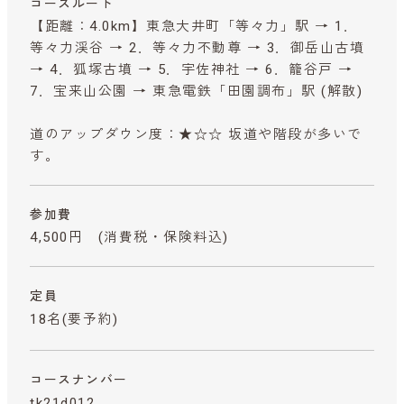
コースルート
【距離：4.0km】東急大井町「等々力」駅 → 1．
等々力渓谷 → 2．等々力不動尊 → 3．御岳山古墳
→ 4．狐塚古墳 → 5．宇佐神社 → 6．籠谷戸 →
7．宝来山公園 → 東急電鉄「田園調布」駅 (解散)
道のアップダウン度：★☆☆ 坂道や階段が多いで
す。
参加費
4,500円
(消費税・保険料込)
定員
18名(要予約)
コースナンバー
tk21d012