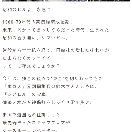
昭和のビルよ、永遠に――
1960-70年代の高度経済成長期、
未来に向かってまっしぐらだった時代に生まれた
昭和の香り濃い、シブいビル。
建設から半世紀を経て、円熟味の増した味わいが
たまらなくカッコイイ・・・
って、ご存知でしょうか？
今回は、独自の視点で“東京”を切り取ってきた
『東京人』元副編集長の鈴木さんとともに、
「シブビル」の宝庫、
御茶ノ水から神保町をじっくり愛で歩き。
まるで遊園地の仕掛け！？
最先端だったスキップフロアや
シースルーエレベーター。