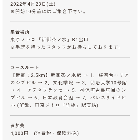
2022年4月23日(土)
※開始10分前にはご集合下さい。
集合場所
東京メトロ「新御茶ノ水」B1出口
※手旗を持ったスタッフがお待ちしております。
コースルート
【距離：2.5km】新御茶ノ水駅 → 1．駿河台エリア
のシブビル → 2．文化学院 → 3．明治大学10号館
→ 4． アテネフランセ → 5．神保町古書店街のシ
ブビル → 6．日本教育会館 → 7．パレスサイドビ
ル (解散、東京メトロ「竹橋」駅直結)
参加費
4,000円
(消費税・保険料込)