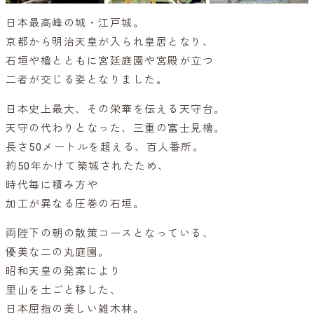
日本最高峰の城・江戸城。
京都から明治天皇が入られ皇居となり、
石垣や櫓とともに宮廷庭園や宮殿が立つ
二者が交じる姿となりました。
日本史上最大、その栄華を伝える天守台。
天守の代わりとなった、三重の富士見櫓。
長さ50メートルを超える、百人番所。
約50年かけて築城されたため、
時代毎に積み方や
加工が異なる圧巻の石垣。
両陛下の朝の散策コースとなっている、
優美な二の丸庭園。
昭和天皇の発案により
里山を土ごと移した、
日本屈指の美しい雑木林。