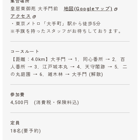
集合場所
皇居東御苑 大手門前
地図(Googleマップ)
アクセス
・東京メトロ「大手町」駅から徒歩5分
※手旗を持ったスタッフがお待ちしております。
コースルート
【距離：4.0km】大手門 → 1．同心番所 → 2．百
人番所 → 3．江戸城本丸 → 4．天守閣跡 → 5．二
の丸庭園 → 6．雑木林 → 大手門 (解散)
参加費
4,500円
(消費税・保険料込)
定員
18名(要予約)