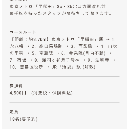
東京メトロ「早稲田」3a・3b出口方面改札前
※手旗を持ったスタッフがお待ちしております。
コースルート
【距離：約3.7km】東京メトロ「早稲田」駅 → 1．
穴八幡 → 2．高田馬場跡 → 3．面影橋 → 4．山吹
の里碑 → 5．南蔵院 → 6．金乗院(目白不動) →
7．宿坂 → 8．雑司ヶ谷鬼子母神 → 9．法明寺 →
10．豊島区役所 → JR「池袋」駅 (解散)
参加費
4,500円
(消費税・保険料込)
定員
18名(要予約)