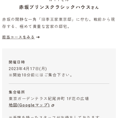
赤坂プリンスクラシックハウス
さん
赤坂の閑静な一角「旧李王家東京邸」に佇む。戦前から現
存する、極めて貴重な宮家の邸宅。
担当コースをみる
開催日時
2023年4月17日(月)
※開始10分前にはご集合下さい。
集合場所
東京ガーデンテラス紀尾井町 1F花の広場
地図(Googleマップ)
※手旗を持ったスタッフがお待ちしております。