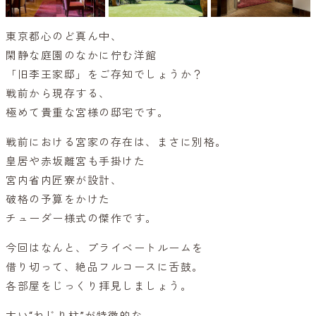
東京都心のど真ん中、
閑静な庭園のなかに佇む洋館
「旧李王家邸」をご存知でしょうか？
戦前から現存する、
極めて貴重な宮様の邸宅です。
戦前における宮家の存在は、まさに別格。
皇居や赤坂離宮も手掛けた
宮内省内匠寮が設計、
破格の予算をかけた
チューダー様式の傑作です。
今回はなんと、プライベートルームを
借り切って、絶品フルコースに舌鼓。
各部屋をじっくり拝見しましょう。
太い“ねじり柱”が特徴的な