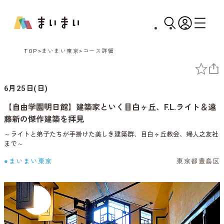
TOP
まいまい東京
コース詳細
6月25日(日)
【自由学園明日館】建築家といく目白ヶ丘、F.L.ライト＆遠
藤新の傑作建築を拝見
～ライトと弟子たちが手掛けた美しき建築群、目白ヶ丘教会、婦人之友社
まで～
●まいまい東京
東京都豊島区