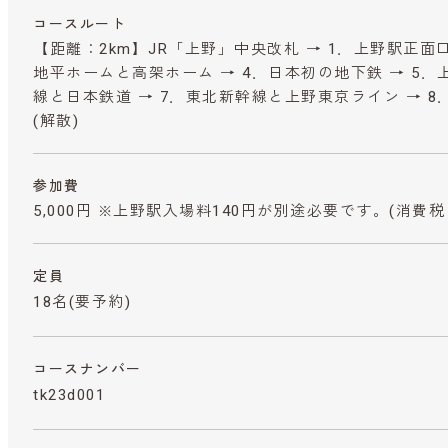
コースルート
【距離：2km】JR「上野」中央改札 → 1．上野駅正面口
地平ホームと高架ホーム → 4．日本初の地下鉄 → 5．
線と日本鉄道 → 7．東北新幹線と上野東京ライン → 8
(解散)
参加費
5,000円 ※上野駅入場料140円が別途必要です。
(消費税
定員
18名(要予約)
コースナンバー
tk23d001