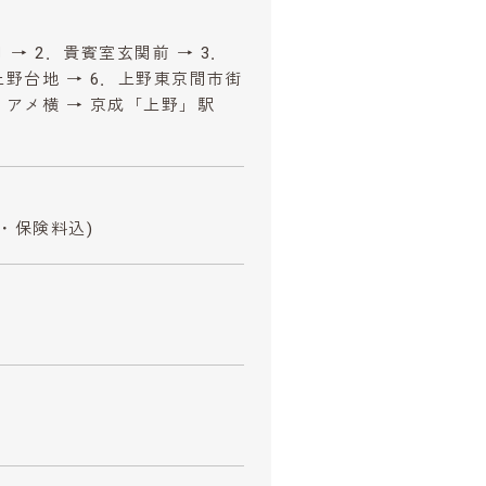
 → 2．貴賓室玄関前 → 3．
上野台地 → 6．上野東京間市街
．アメ横 → 京成「上野」駅
・保険料込)