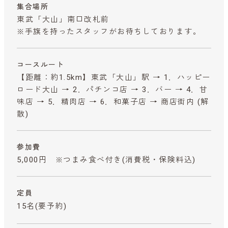
集合場所
東武「大山」南口改札前
※手旗を持ったスタッフがお待ちしております。
コースルート
【距離：約1.5km】東武「大山」駅 → 1．ハッピー
ロード大山 → 2．パチンコ店 → 3．バー → 4．甘
味店 → 5．精肉店 → 6．和菓子店 → 商店街内 (解
散)
参加費
5,000円 ※つまみ食べ付き
(消費税・保険料込)
定員
15名(要予約)