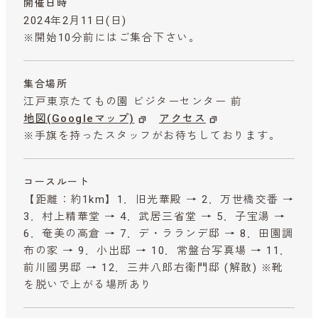
開催日時
2024年2月11日(日)
※開始10分前にはご集合下さい。
集合場所
江戸東京たてもの園 ビジターセンター 前
地図(Googleマップ)
アクセス
※手旗を持ったスタッフがお待ちしております。
コースルート
【距離：約1km】1．旧光華殿 → 2．万世橋交番 →
3．村上精華堂 → 4．武居三省堂 → 5．子宝湯 →
6．奄美の高倉 → 7．デ・ラランデ邸 → 8．田園調
布の家 → 9．小出邸 → 10．常盤台写真場 → 11．
前川國男邸 → 12．三井八郎右衞門邸 (解散) ※靴
を脱いで上がる場所あり