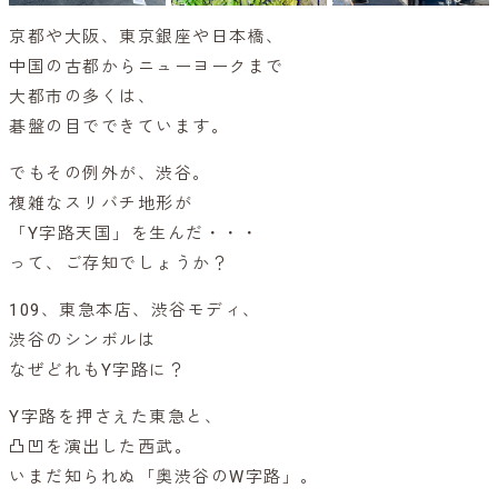
京都や大阪、東京銀座や日本橋、
中国の古都からニューヨークまで
大都市の多くは、
碁盤の目でできています。
でもその例外が、渋谷。
複雑なスリバチ地形が
「Y字路天国」を生んだ・・・
って、ご存知でしょうか？
109、東急本店、渋谷モディ、
渋谷のシンボルは
なぜどれもY字路に？
Y字路を押さえた東急と、
凸凹を演出した西武。
いまだ知られぬ「奥渋谷のW字路」。