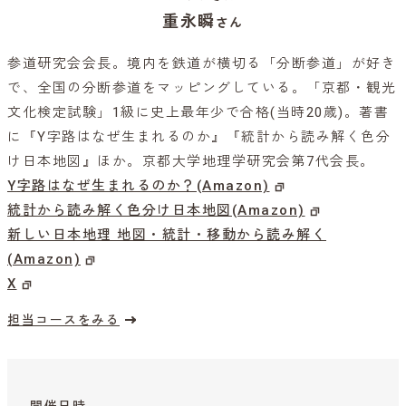
重永瞬
さん
参道研究会会長。境内を鉄道が横切る「分断参道」が好き
で、全国の分断参道をマッピングしている。「京都・観光
文化検定試験」1級に史上最年少で合格(当時20歳)。著書
に『Y字路はなぜ生まれるのか』『統計から読み解く色分
け日本地図』ほか。京都大学地理学研究会第7代会長。
Y字路はなぜ生まれるのか？(Amazon)
統計から読み解く色分け日本地図(Amazon)
新しい日本地理 地図・統計・移動から読み解く
(Amazon)
X
担当コースをみる
開催日時