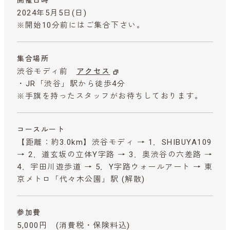
2024年5月5日(日)
※開始10分前にはご集合下さい。
集合場所
渋谷モディ前
アクセス
・JR「渋谷」駅から徒歩4分
※手旗を持ったスタッフがお待ちしております。
コースルート
【距離：約3.0km】渋谷モディ → 1．SHIBUYA109
→ 2．道玄坂の立体Y字路 → 3．奥渋谷の六差路 →
4．宇田川遊歩道 → 5．Y字路ウォールアート → 東
京メトロ「代々木公園」駅 (解散)
参加費
5,000円
(消費税・保険料込)