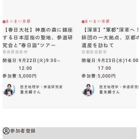
まいまい京都
まいまい京都
【春日大社】神鹿の森に鎮座
【深草】“軍都”深草へ
する日本屈指の聖地、参道研
師団の一大拠点、京都
究会と“春日詣”ツアー
遺産を訪ねて
奈良県奈良市
京都府京都市
開催日
9月22日(火)9:30～
開催日
9月23日(水)14:0
12:00
17:00
参加費
5,000円
参加費
5,000円
歴史地理学・参道研究者
歴史地理学・参道研究
重永瞬さん
重永瞬さん
参加者登録