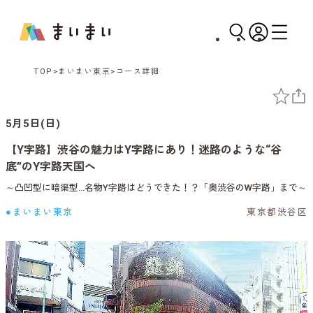
TOP
まいまい東京
コース詳細
5月5日(日)
【Y字路】渋谷の魅力はY字路にあり！迷路のような“谷
底”のY字路天国へ
～凸凹型に暗渠型…名物Y字路はどうできた！？「奥渋谷のW字路」まで～
●まいまい東京
東京都渋谷区