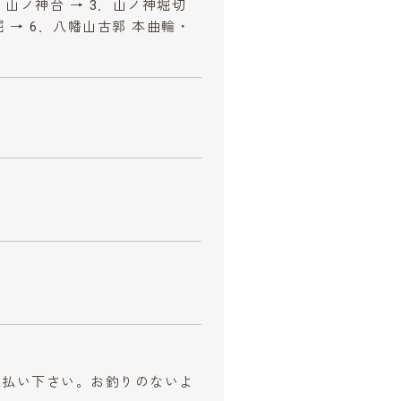
2．山ノ神台 → 3．山ノ神堀切
 → 6．八幡山古郭 本曲輪・
お支払い下さい。お釣りのないよ