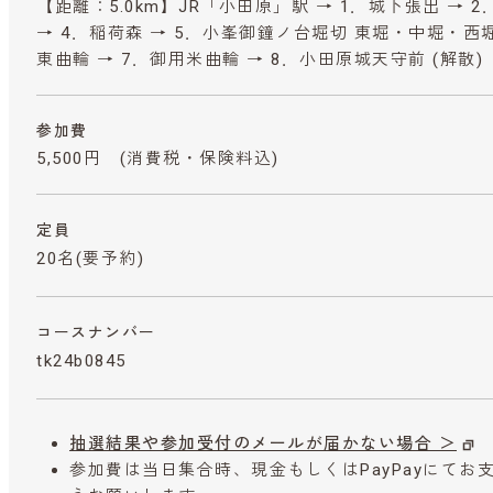
【距離：5.0km】JR「小田原」駅 → 1．城下張出 → 
→ 4．稲荷森 → 5．小峯御鐘ノ台堀切 東堀・中堀・西堀
東曲輪 → 7．御用米曲輪 → 8．小田原城天守前 (解散)
参加費
5,500円
(消費税・保険料込)
定員
20名(要予約)
コースナンバー
tk24b0845
抽選結果や参加受付のメールが届かない場合 ＞
参加費は当日集合時、現金もしくはPayPayにて