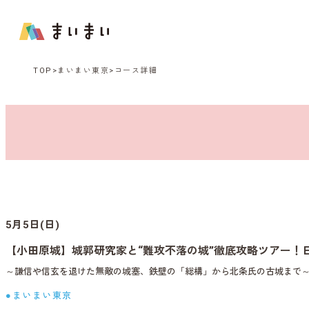
TOP
まいまい東京
コース詳細
5月5日(日)
【小田原城】城郭研究家と“難攻不落の城”徹底攻略ツアー！
～謙信や信玄を退けた無敵の城塞、鉄壁の「総構」から北条氏の古城まで
●まいまい東京