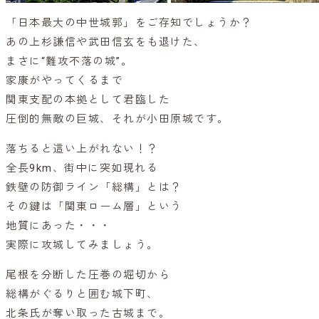
「日本最大の中世城郭」をご存知でしょうか？
あの上杉謙信や武田信玄をも退けた、
まさに“難攻不落の城”。
家康がやってくるまで
関東支配の本拠として君臨した
圧倒的無敵の巨城、それが小田原城です。
落ちると這い上がれない！？
全長9km、街中に突如現れる
鉄壁の防御ライン「総構」とは？
その鍵は「関東ローム層」という
地質にあった・・・
実際に攻城してみましょう。
尾根を分断した圧巻の堀切から
総構がぐるりと囲む城下町、
北条氏が奪い取った古城まで。