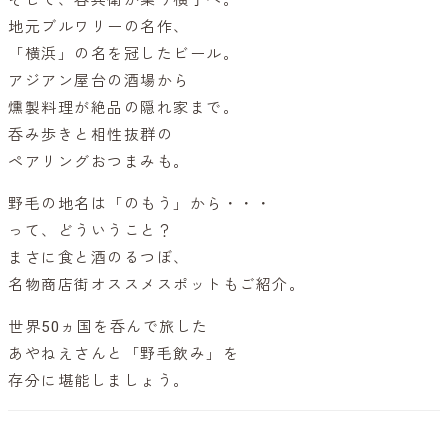
地元ブルワリーの名作、
「横浜」の名を冠したビール。
アジアン屋台の酒場から
燻製料理が絶品の隠れ家まで。
呑み歩きと相性抜群の
ペアリングおつまみも。
野毛の地名は「のもう」から・・・
って、どういうこと？
まさに食と酒のるつぼ、
名物商店街オススメスポットもご紹介。
世界50ヵ国を呑んで旅した
あやねえさんと「野毛飲み」を
存分に堪能しましょう。