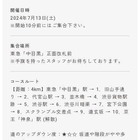
開催日時
2024年7月13日(土)
※開始10分前にはご集合下さい。
集合場所
東急「中目黒」正面改札前
※手旗を持ったスタッフがお待ちしております。
コースルート
【距離：4km】東急「中目黒」駅 → 1．旧山手通
り → 2．代官山駅 → 3．並木橋 → 4．渋谷貨物駅
跡 → 5．渋谷駅 → 6．渋谷川暗渠 → 7．宮下公園
→ 8．スクランブル交差点 → 9．道玄坂 → 10．京
王「神泉」駅 (解散)
道のアップダウン度：★☆☆ 坂道や階段がやや多