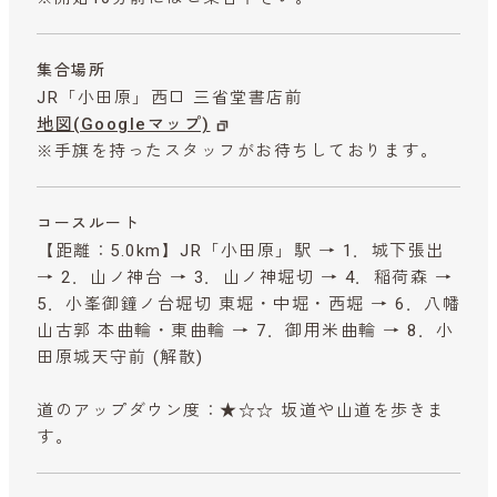
集合場所
JR「小田原」西口 三省堂書店前
地図(Googleマップ)
※手旗を持ったスタッフがお待ちしております。
コースルート
【距離：5.0km】JR「小田原」駅 → 1．城下張出
→ 2．山ノ神台 → 3．山ノ神堀切 → 4．稲荷森 →
5．小峯御鐘ノ台堀切 東堀・中堀・西堀 → 6．八幡
山古郭 本曲輪・東曲輪 → 7．御用米曲輪 → 8．小
田原城天守前 (解散)
道のアップダウン度：★☆☆ 坂道や山道を歩きま
す。