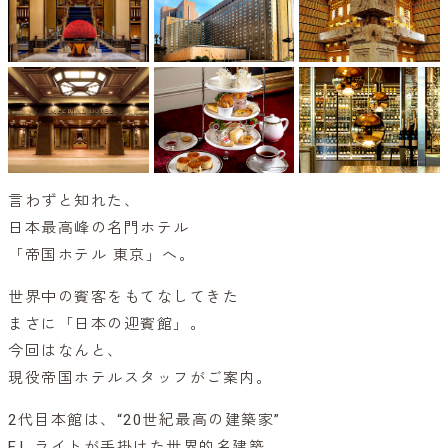
言わずと知れた、
日本最高峰の名門ホテル
「帝国ホテル 東京」へ。
世界中の賓客をもてなしてきた
まさに「日本の迎賓館」。
今回はなんと、
現役帝国ホテルスタッフがご案内。
2代目本館は、“20世紀最高の建築家”
F.L.ライトが手掛けた世界的名建築。