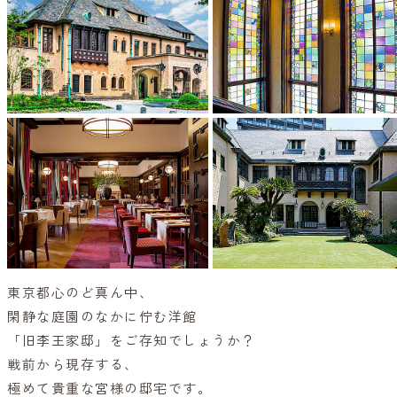
東京都心のど真ん中、
閑静な庭園のなかに佇む洋館
「旧李王家邸」をご存知でしょうか？
戦前から現存する、
極めて貴重な宮様の邸宅です。