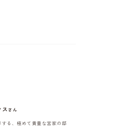
ウス
さん
存する、極めて貴重な宮家の邸