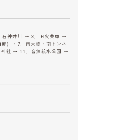
．石神井川 → 3．旧火薬庫 →
内部) → 7．南大橋・南トンネ
子神社 → 11．音無親水公園 →