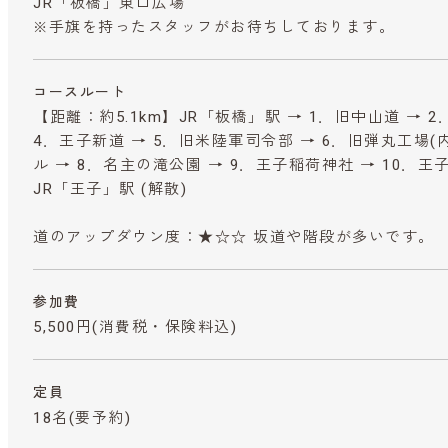
JR「板橋」東口広場
※手旗を持ったスタッフがお待ちしております。
コースルート
【距離：約5.1km】JR「板橋」駅 → 1．旧中山道 → 2
4．王子新道 → 5．旧米陸軍司令部 → 6．旧弾丸工場(
ル → 8．名主の滝公園 → 9．王子稲荷神社 → 10．王
JR「王子」駅 (解散)
道のアップダウン度：★☆☆ 坂道や階段が多いです。
参加費
5,500円
(消費税・保険料込)
定員
18名(要予約)