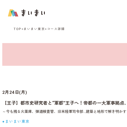
TOP
まいまい東京
コース詳細
2月24日(月)
【王子】都市史研究者と“軍都”王子へ！帝都の一大軍事拠点
～今も残る火薬庫、弾道検査管、旧米陸軍司令部…建築と地形で解き明かす
●まいまい東京