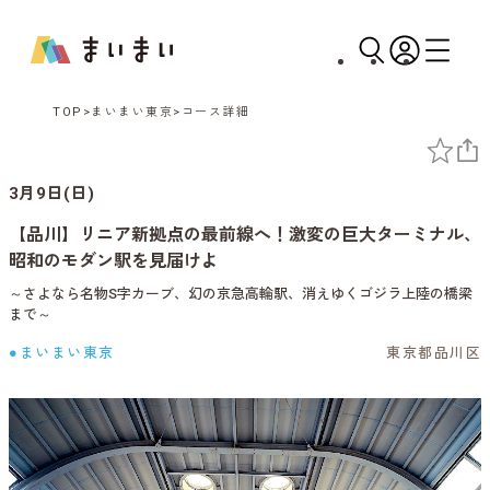
TOP
まいまい東京
コース詳細
3月9日(日)
【品川】リニア新拠点の最前線へ！激変の巨大ターミナル、
昭和のモダン駅を見届けよ
～さよなら名物S字カーブ、幻の京急高輪駅、消えゆくゴジラ上陸の橋梁
まで～
●まいまい東京
東京都品川区