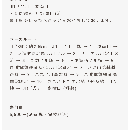
JR「品川」港南口
・新幹線のりば(南口)前
※手旗を持ったスタッフがお待ちしております。
コースルート
【距離：約2.5km】JR「品川」駅 → 1．港南口 →
2．東海道新幹線品川ビル → 3．リニア品川駅工区
前 → 4．京急品川駅 → 5．旧東海道品川宿 → 6．
京浜電気鉄道初代品川駅跡地 → 7．八ツ山跨線線
路橋 → 8．京急品川高架橋 → 9．京浜電気鉄道高
輪駅跡地 → 10．東京メトロ南北線「分岐線」予定
地 → JR「品川」高輪口 (解散)
参加費
5,500円
(消費税・保険料込)