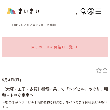
TOP
まいまい東京
コース詳細
同じコースの開催日一覧
5月4日(日)
【大塚・王子・赤羽】都電に乗って「シブビル」めぐり、昭
和レトロな東京へ
～街全体がシブいビル！再開発迫る歓楽街、千ベロのまち個性派ビルをい
く～