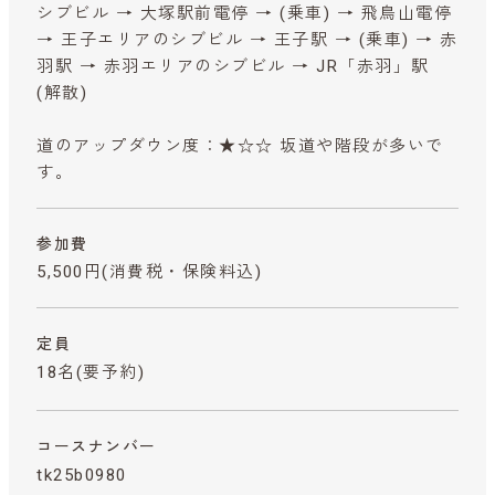
シブビル → 大塚駅前電停 → (乗車) → 飛鳥山電停
→ 王子エリアのシブビル → 王子駅 → (乗車) → 赤
羽駅 → 赤羽エリアのシブビル → JR「赤羽」駅
(解散)
道のアップダウン度：★☆☆ 坂道や階段が多いで
す。
参加費
5,500円
(消費税・保険料込)
定員
18名(要予約)
コースナンバー
tk25b0980