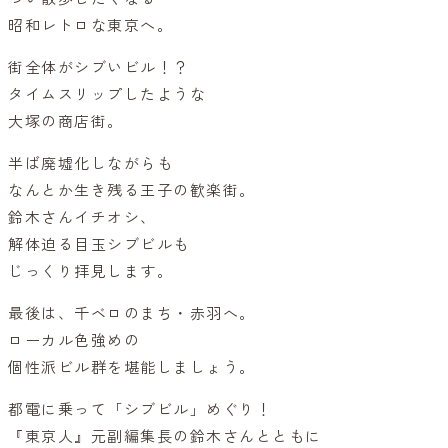
昭和レトロな東京へ。
街全体がシブいビル！？
タイムスリップしたような
大塚の商店街。
半ば廃墟化しながらも
なんとか生き残る王子の歓楽街。
鈴木さんイチオシ、
解体迫る目玉シブビルも
じっくり拝見します。
最後は、千ベロのまち・赤羽へ。
ローカル色強めの
個性派ビル群を堪能しましょう。
都電に乗って「シブビル」めぐり！
『東京人』元副編集長の鈴木さんとともに