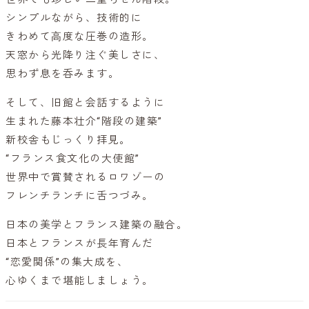
シンプルながら、技術的に
きわめて⾼度な圧巻の造形。
天窓から光降り注ぐ美しさに、
思わず息を呑みます。
そして、旧館と会話するように
生まれた藤本壮介“階段の建築”
新校舎もじっくり拝見。
“フランス食文化の大使館”
世界中で賞賛されるロワゾーの
フレンチランチに舌つづみ。
日本の美学とフランス建築の融合。
日本とフランスが長年育んだ
“恋愛関係”の集大成を、
心ゆくまで堪能しましょう。