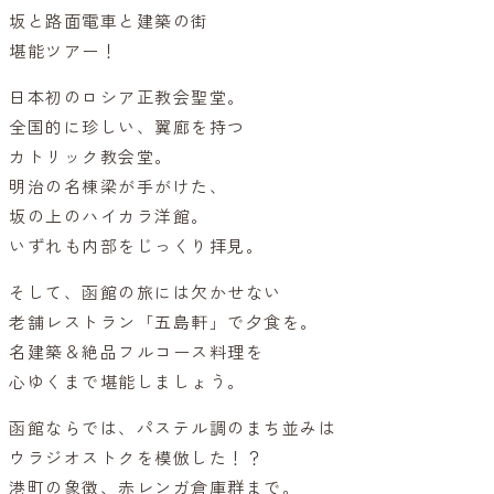
坂と路面電車と建築の街
堪能ツアー！
日本初のロシア正教会聖堂。
全国的に珍しい、翼廊を持つ
カトリック教会堂。
明治の名棟梁が手がけた、
坂の上のハイカラ洋館。
いずれも内部をじっくり拝見。
そして、函館の旅には欠かせない
老舗レストラン「五島軒」で夕食を。
名建築＆絶品フルコース料理を
心ゆくまで堪能しましょう。
函館ならでは、パステル調のまち並みは
ウラジオストクを模倣した！？
港町の象徴、赤レンガ倉庫群まで。