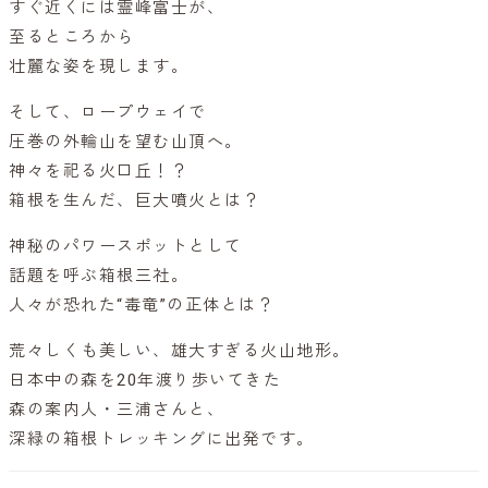
すぐ近くには霊峰富士が、
至るところから
壮麗な姿を現します。
そして、ロープウェイで
圧巻の外輪山を望む山頂へ。
神々を祀る火口丘！？
箱根を生んだ、巨大噴火とは？
神秘のパワースポットとして
話題を呼ぶ箱根三社。
人々が恐れた“毒竜”の正体とは？
荒々しくも美しい、雄大すぎる火山地形。
日本中の森を20年渡り歩いてきた
森の案内人・三浦さんと、
深緑の箱根トレッキングに出発です。