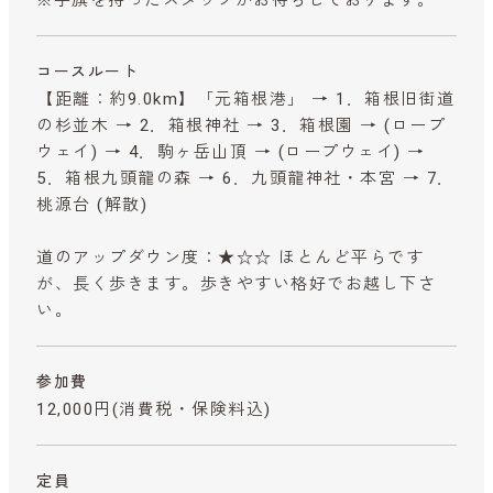
コースルート
【距離：約9.0km】「元箱根港」 → 1．箱根旧街道
の杉並木 → 2．箱根神社 → 3．箱根園 → (ロープ
ウェイ) → 4．駒ヶ岳山頂 → (ロープウェイ) →
5．箱根九頭龍の森 → 6．九頭龍神社・本宮 → 7．
桃源台 (解散)
道のアップダウン度：★☆☆ ほとんど平らです
が、長く歩きます。歩きやすい格好でお越し下さ
い。
参加費
12,000円
(消費税・保険料込)
定員