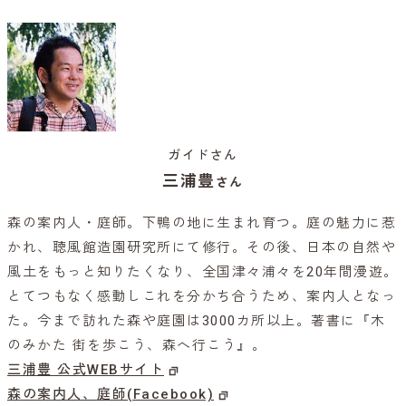
ガイドさん
三浦豊
さん
森の案内人・庭師。下鴨の地に生まれ育つ。庭の魅力に惹
かれ、聴風館造園研究所にて修行。その後、日本の自然や
風土をもっと知りたくなり、全国津々浦々を20年間漫遊。
とてつもなく感動しこれを分かち合うため、案内人となっ
た。今まで訪れた森や庭園は3000カ所以上。著書に『木
のみかた 街を歩こう、森へ行こう』。
三浦豊 公式WEBサイト
森の案内人、庭師(Facebook)