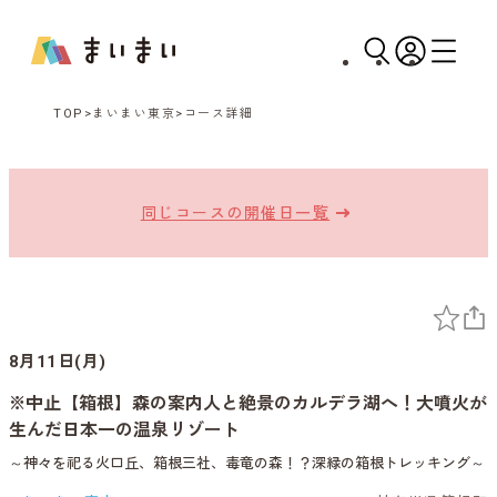
TOP
まいまい東京
コース詳細
同じコースの開催日一覧
8月11日(月)
※中止【箱根】森の案内人と絶景のカルデラ湖へ！大噴火が
生んだ日本一の温泉リゾート
～神々を祀る火口丘、箱根三社、毒竜の森！？深緑の箱根トレッキング～