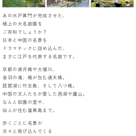
あの水戸黄門が完成させた、
極上の大名庭園を
ご存知でしょうか？
日本と中国の名景を
ドラマチックに詰め込んだ、
まさに江戸を代表する名庭です。
京都の渡月橋や大堰川、
音羽の滝、楓が包む通天橋。
琵琶湖に竹生島、そして八つ橋。
中国の文人たちが愛した西湖や廬山。
なんと田園の里や、
仙人が住む蓬莱島まで。
歩くごとに名景が
次々と飛び込んでくる