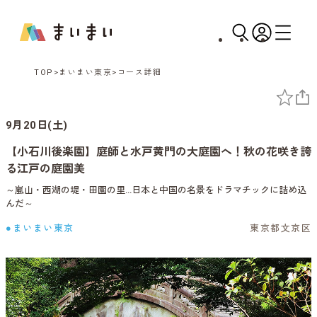
TOP
まいまい東京
コース詳細
9月20日(土)
【小石川後楽園】庭師と水戸黄門の大庭園へ！秋の花咲き誇
る江戸の庭園美
～嵐山・西湖の堤・田園の里…日本と中国の名景をドラマチックに詰め込
んだ～
●まいまい東京
東京都文京区