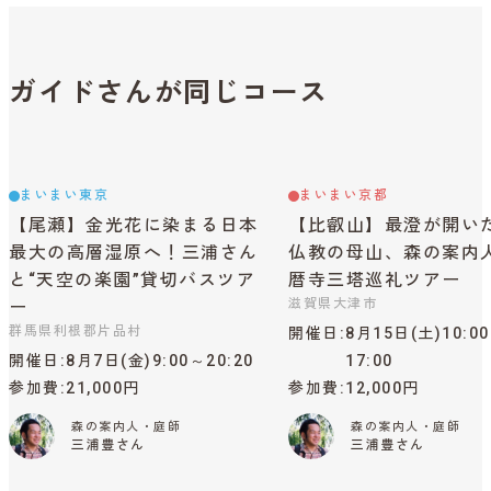
ガイドさんが同じコース
まいまい東京
まいまい京都
【尾瀬】金光花に染まる日本
【比叡山】最澄が開い
最大の高層湿原へ！三浦さん
仏教の母山、森の案内
と“天空の楽園”貸切バスツア
暦寺三塔巡礼ツアー
滋賀県大津市
ー
群馬県利根郡片品村
開催日
8月15日(土)10:0
開催日
8月7日(金)9:00～20:20
17:00
参加費
21,000円
参加費
12,000円
森の案内人・庭師
森の案内人・庭師
三浦豊さん
三浦豊さん