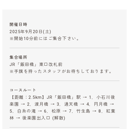
開催日時
2025年9月20日(土)
※開始10分前にはご集合下さい。
集合場所
JR「飯田橋」東口改札前
※手旗を持ったスタッフがお待ちしております。
コースルート
【距離：2.5km】JR「飯田橋」駅 → 1．小石川後
楽園 → 2．渡月橋 → 3．通天橋 → 4．円月橋 →
5．白糸の滝 → 6．松原 → 7．竹生島 → 8．紅葉
林 → 後楽園出入口 (解散)