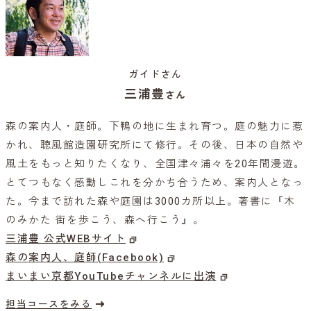
ガイドさん
三浦豊
さん
森の案内人・庭師。下鴨の地に生まれ育つ。庭の魅力に惹
かれ、聴風館造園研究所にて修行。その後、日本の自然や
風土をもっと知りたくなり、全国津々浦々を20年間漫遊。
とてつもなく感動しこれを分かち合うため、案内人となっ
た。今まで訪れた森や庭園は3000カ所以上。著書に『木
のみかた 街を歩こう、森へ行こう』。
三浦豊 公式WEBサイト
森の案内人、庭師(Facebook)
まいまい京都YouTubeチャンネルに出演
担当コースをみる