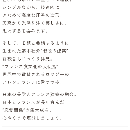
シンプルながら、技術的に
きわめて⾼度な圧巻の造形。
天窓から光降り注ぐ美しさに、
思わず息を呑みます。
そして、旧館と会話するように
生まれた藤本壮介“階段の建築”
新校舎もじっくり拝見。
“フランス食文化の大使館”
世界中で賞賛されるロワゾーの
フレンチランチに舌つづみ。
日本の美学とフランス建築の融合。
日本とフランスが長年育んだ
“恋愛関係”の集大成を、
心ゆくまで堪能しましょう。