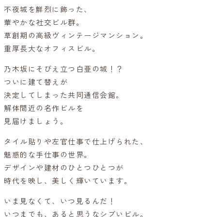
不夜城を鮮烈に飾った、
華やかな社交ビル群。
草創期の高級ヴィンテージマンション。
重厚長大なオフィスビル。
乃木坂にそびえ立つ白亜の城！？
ついに建て替えが
決定してしまった共同通信会館。
解体間近の名作ビルを
見届けましょう。
タイル貼りや左官仕事で仕上げられた、
魅惑的な手仕事の世界。
デザインや建材のひとつひとつが
時代を映し、美しく輝いています。
いま見なくて、いつ見るんだ！
いつまでも、あると思うなシブいビル。