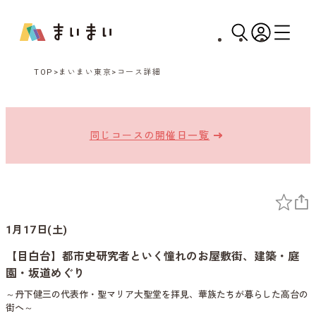
TOP
まいまい東京
コース詳細
同じコースの開催日一覧
1月17日(土)
【目白台】都市史研究者といく憧れのお屋敷街、建築・庭
園・坂道めぐり
～丹下健三の代表作・聖マリア大聖堂を拝見、華族たちが暮らした高台の
街へ～