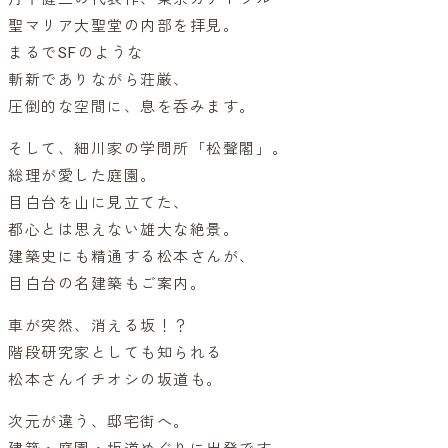
聖マリア大聖堂の内部を拝見。
まるでSFのような
斬新でありながら荘厳、
圧倒的な空間に、息を呑みます。
そして、細川家の学問所「松聲閣」。
総理が愛した庭園。
目白台を山に見立てた、
都心とは思えない雄大な絶景。
建築史にも精通する松本さんが、
目白台の名建築もご案内。
車が突然、消える坂！？
階段研究家としても知られる
松本さんイチオシの坂道も。
次元が違う、邸宅街へ。