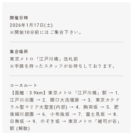
開催日時
2026年1月17日(土)
※開始10分前にはご集合下さい。
集合場所
東京メトロ「江戸川橋」改札前
※手旗を持ったスタッフがお待ちしております。
コースルート
【距離：3.9km】東京メトロ「江戸川橋」駅 → 1．
江戸川公園 → 2．関口大洗堰跡 → 3．東京カテド
ラル聖マリア大聖堂(内部) → 4．胸突坂 → 5．肥
後細川庭園 → 6．小布施坂 → 7．富士見坂 → 8．
日無坂 → 9．のぞき坂 → 東京メトロ「雑司が谷」
駅 (解散)