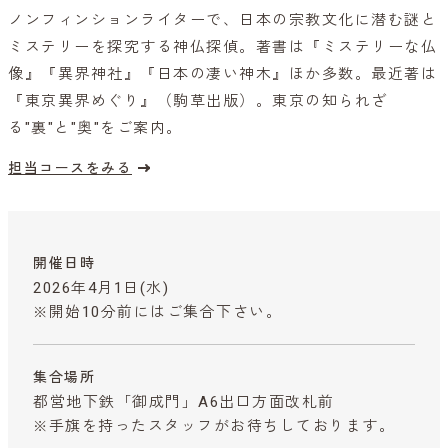
ノンフィンションライターで、日本の宗教文化に潜む謎と
ミステリーを探究する神仏探偵。著書は『ミステリーな仏
像』『異界神社』『日本の凄い神木』ほか多数。最近著は
『東京異界めぐり』（駒草出版）。東京の知られざ
る"裏"と"奥"をご案内。
担当コースをみる
開催日時
2026年4月1日(水)
※開始10分前にはご集合下さい。
集合場所
都営地下鉄「御成門」A6出口方面改札前
※手旗を持ったスタッフがお待ちしております。