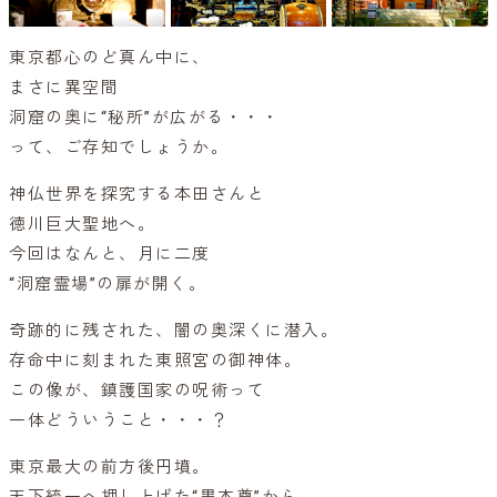
東京都心のど真ん中に、
まさに異空間
洞窟の奥に“秘所”が広がる・・・
って、ご存知でしょうか。
神仏世界を探究する本田さんと
徳川巨大聖地へ。
今回はなんと、月に二度
“洞窟霊場”の扉が開く。
奇跡的に残された、闇の奥深くに潜入。
存命中に刻まれた東照宮の御神体。
この像が、鎮護国家の呪術って
一体どういうこと・・・？
東京最大の前方後円墳。
天下統一へ押し上げた“黒本尊”から