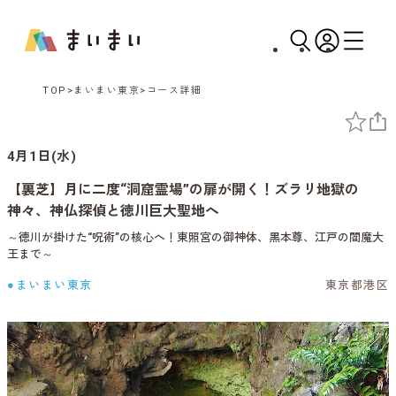
TOP
まいまい東京
コース詳細
4月1日(水)
【裏芝】月に二度“洞窟霊場”の扉が開く！ズラリ地獄の
神々、神仏探偵と徳川巨大聖地へ
～徳川が掛けた“呪術”の核心へ！東照宮の御神体、黒本尊、江戸の閻魔大
王まで～
●まいまい東京
東京都港区