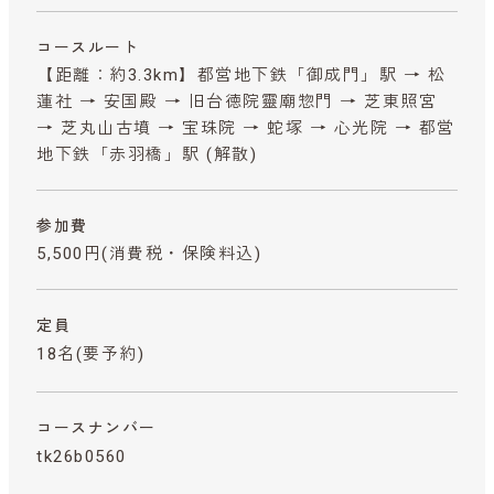
コースルート
【距離：約3.3km】都営地下鉄「御成門」駅 → 松
蓮社 → 安国殿 → 旧台徳院靈廟惣門 → 芝東照宮
→ 芝丸山古墳 → 宝珠院 → 蛇塚 → 心光院 → 都営
地下鉄「赤羽橋」駅 (解散)
参加費
5,500円
(消費税・保険料込)
定員
18名(要予約)
コースナンバー
tk26b0560