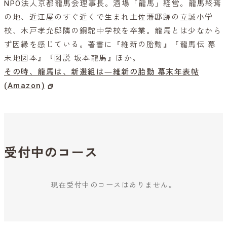
NPO法人京都龍馬会理事長。酒場「龍馬」経営。龍馬終焉
の地、近江屋のすぐ近くで生まれ土佐藩邸跡の立誠小学
校、木戸孝允邸隣の銅駝中学校を卒業。龍馬とは少なから
ず因縁を感じている。著書に『維新の胎動』『龍馬伝 幕
末地図本』『図説 坂本龍馬』ほか。
その時、龍馬は、新選組は―維新の胎動 幕末年表帖
(Amazon)
受付中のコース
現在受付中のコースはありません。